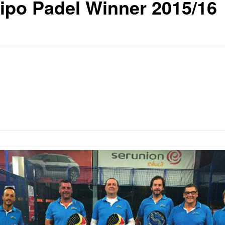
ipo Padel Winner 2015/16